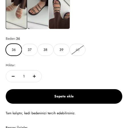
Beden:
36
36
37
38
39
40
Miktar:
Sepete ekle
Tam kalıptır, kedi bedeninizi tercih edebilirsiniz.
Benzer Ürünler