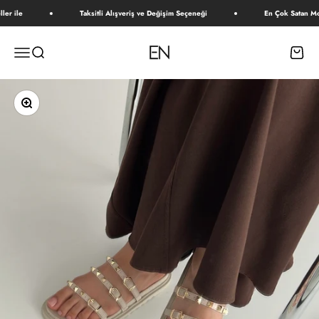
İçeriğe geç
er ile
Taksitli Alışveriş ve Değişim Seçeneği
En Çok Satan Mod
E N
Menü
Ara
Sepet
Yakınlaştır