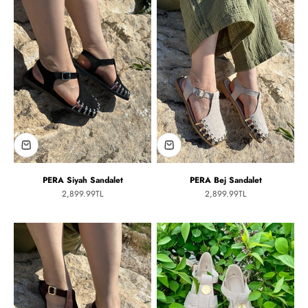
PERA Siyah Sandalet
PERA Bej Sandalet
İndirimli fiyat
İndirimli fiyat
2,899.99TL
2,899.99TL