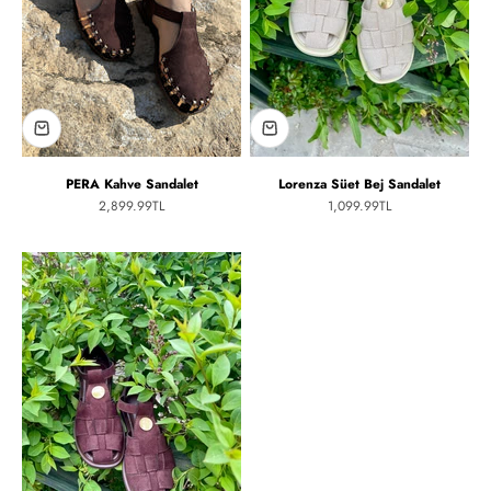
PERA Kahve Sandalet
Lorenza Süet Bej Sandalet
İndirimli fiyat
İndirimli fiyat
2,899.99TL
1,099.99TL