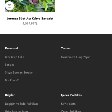
Lorenza Süet Acı Kahve Sandalet
İndirimli fiyat
1,099.99TL
Kurumsal
Yardım
Bizi Takip Edin
Hesabınıza Giriş Yapın
İletişim
Sıkça Sorulan Sorular
Biz Kimiz?
Bilgiler
Çerez Politikası
Değişim ve İade Politikası
KVKK Metni
Ürün İptal ve İade
Çerez Politikası