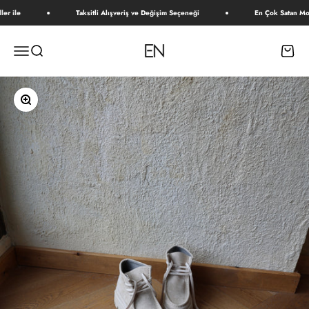
İçeriğe geç
er ile
Taksitli Alışveriş ve Değişim Seçeneği
En Çok Satan Mode
E N
Menü
Ara
Sepet
Yakınlaştır