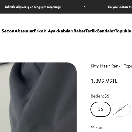
itli Alışveriş ve Değişim Seçeneği
En Çok Satan Modeller 
i Sezon
Aksesuar
Erkek Ayakkabıları
Babet
Terlik
Sandalet
Topuklu
Kitty Hasır Renkli Top
İndirimli fiyat
1,399.99TL
Beden:
36
36
37
Miktar: