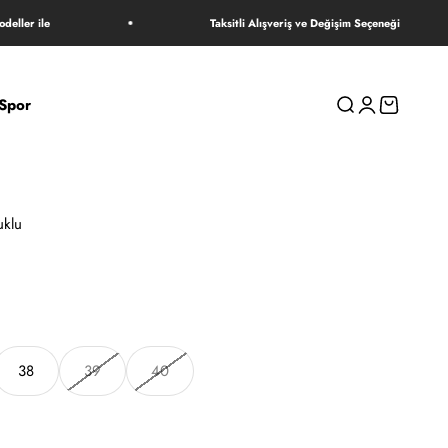
ile
Taksitli Alışveriş ve Değişim Seçeneği
Spor
Ara
Giriş yap
Sepet
uklu
38
39
40